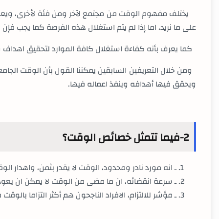
يختلف مفهوم الوقت من مجتمع لآخر ومن فئة لأخرى، ويعرف 
على ما نريد، اما إذا لم يتم استغلال هذه الفرصة كما يجب فإن
كما يعرف بأنه كفاءة استغلال كافة الموارد لتحقيق اهداف وت
ومن خلال التعريفين السابقين يمكننا القول بأن الوقت الجام
ويحقق فيها أهدافه وينفذ اعماله فيها.
2-فيما تتمثل خصائص الوقت؟
ـ انه مورد نادر ومحدود، الوقت لا يقدر بثمن، واهدار الوق
ـ سرعة انقضائه، ان ما مضى من الوقت لا يمكن ان يعود
ـ مؤشر للالتزام، الافراد الناجحون هم أكثر التزاما بالوقت