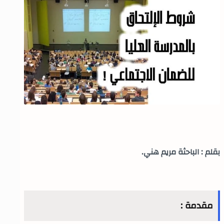
بقلم : الباحثة مريم هني.
مقدمة :